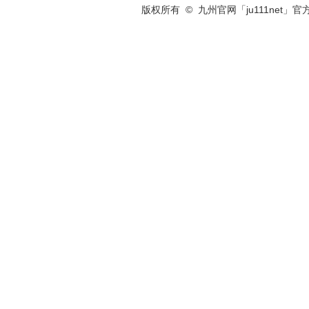
版权所有 © 九州官网「ju111net