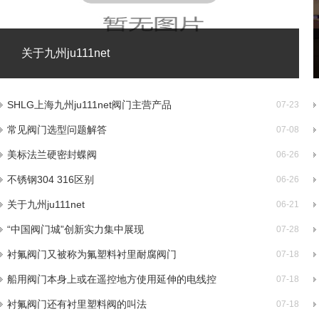
关于九州ju111net
SHLG上海九州ju111net阀门主营产品
07-23
常见阀门选型问题解答
07-08
美标法兰硬密封蝶阀
06-26
不锈钢304 316区别
06-26
关于九州ju111net
06-21
“中国阀门城”创新实力集中展现
07-28
衬氟阀门又被称为氟塑料衬里耐腐阀门
07-18
船用阀门本身上或在遥控地方使用延伸的电线控
07-18
衬氟阀门还有衬里塑料阀的叫法
07-18