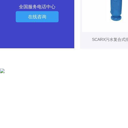
全国服务电话中心
在线咨询
SCARX污水复合式