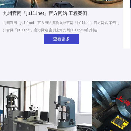
九州官网「ju111net」官方网站 工程案例
九州官网「ju111net」官方网站 案例九州官网「ju111net」官方网站 案例九
州官网「ju111net」官方网站 案例上海九州ju111net阀门制造
查看更多