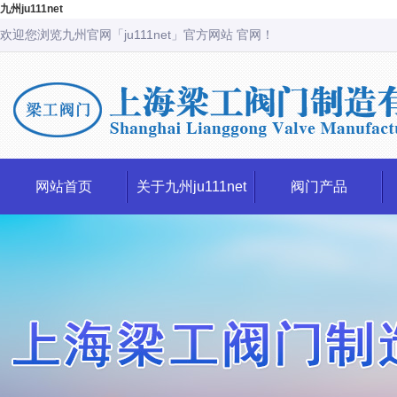
九州ju111net
欢迎您浏览九州官网「ju111net」官方网站 官网！
网站首页
关于九州ju111net
阀门产品