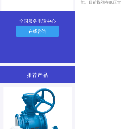
能。目前蝶阀在低压大
全国服务电话中心
在线咨询
推荐产品