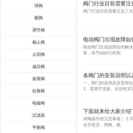
阀门行业目前需要注
球阀
阀门行业目前需要注意三大
蝶阀
调节阀
电动阀门出现故障如
截止阀
电动阀门出现故障如何解决
量，有气动执行机构
止回阀
减压阀
各阀门的安装说明以
旋塞阀
一、阀门的选择及设置部位
2、需调节流量、水压时宜
柱塞阀
电磁阀
下面就来给大家介绍
过滤器
球阀操作的注意事项： 1
全开状态，闸阀、截
平衡阀