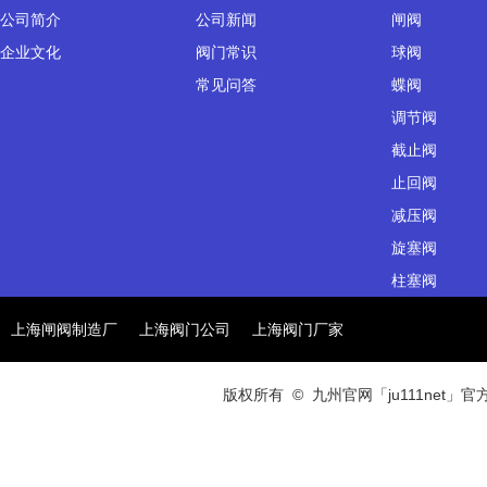
公司简介
公司新闻
闸阀
黄铜法兰截止阀
企业文化
阀门常识
球阀
常见问答
蝶阀
调节阀
截止阀
止回阀
减压阀
旋塞阀
柱塞阀
上海闸阀制造厂
上海阀门公司
上海阀门厂家
全铜法兰球阀
版权所有 © 九州官网「ju111net