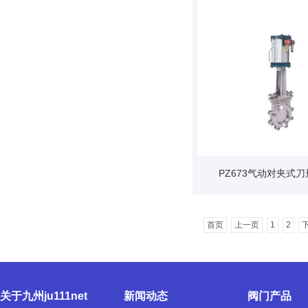
黄铜法兰闸阀
PZ673气动对夹式
首页
上一页
1
2
关于九州ju111net
新闻动态
阀门产品