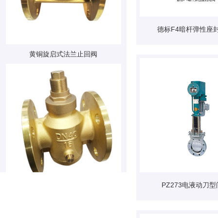
德标F4暗杆弹性座
黄铜旋启式法兰止回阀
PZ273电液动刀
黄铜法兰减压阀