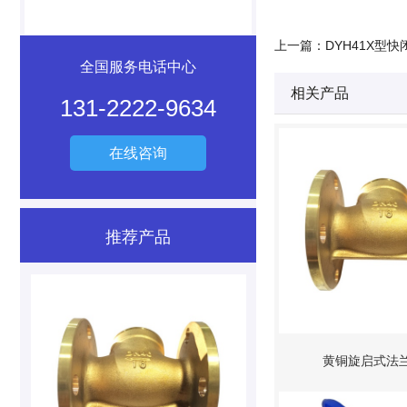
上一篇：DYH41X型快
全国服务电话中心
相关产品
131-2222-9634
在线咨询
推荐产品
黄铜旋启式法