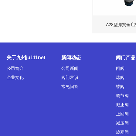
A28型弹簧全
关于九州ju111net
新闻动态
阀门产品
黄铜法兰闸阀
公司简介
公司新闻
闸阀
企业文化
阀门常识
球阀
常见问答
蝶阀
调节阀
截止阀
止回阀
减压阀
旋塞阀