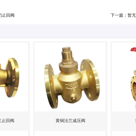
闭止回阀
下一篇：暂无
兰止回阀
黄铜法兰减压阀