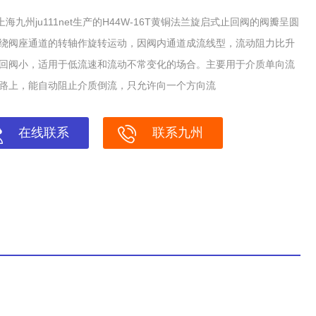
G上海九州ju111net生产的H44W-16T黄铜法兰旋启式止回阀的阀瓣呈圆
绕阀座通道的转轴作旋转运动，因阀内通道成流线型，流动阻力比升
回阀小，适用于低流速和流动不常变化的场合。主要用于介质单向流
路上，能自动阻止介质倒流，只允许向一个方向流
在线联系
联系九州
ju111net