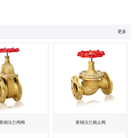
更多
黄铜法兰闸阀
黄铜法兰截止阀