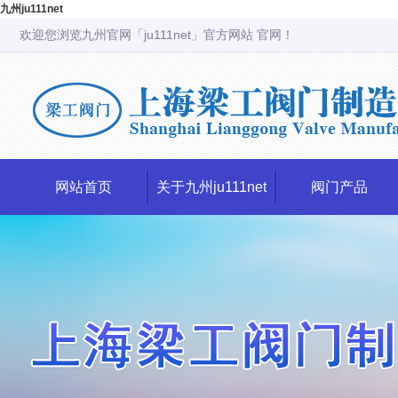
九州ju111net
欢迎您浏览九州官网「ju111net」官方网站 官网！
网站首页
关于九州ju111net
阀门产品