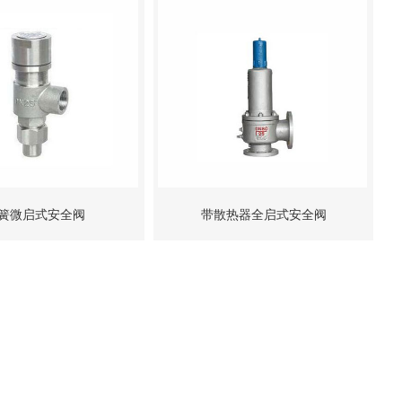
簧微启式安全阀
带散热器全启式安全阀