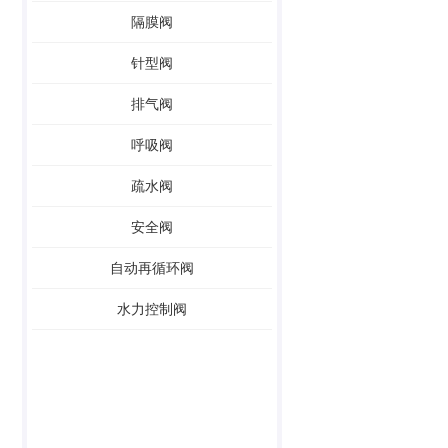
隔膜阀
针型阀
排气阀
呼吸阀
疏水阀
安全阀
自动再循环阀
水力控制阀