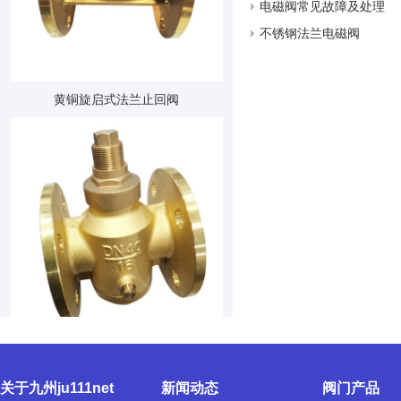
电磁阀常见故障及处理
不锈钢法兰电磁阀
黄铜旋启式法兰止回阀
黄铜法兰减压阀
关于九州ju111net
新闻动态
阀门产品