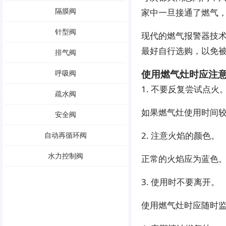
家中一旦接通了燃气
隔膜阀
针型阀
现代的燃气报警器技
最好自行选购，以免
排气阀
使用燃气灶时应注
呼吸阀
1. 不要反复尝试点火
疏水阀
如果燃气灶使用时间
安全阀
2. 注意火焰的颜色。
自动再循环阀
水力控制阀
正常的火焰应为蓝色
3. 使用时不要离开。
使用燃气灶时应随时