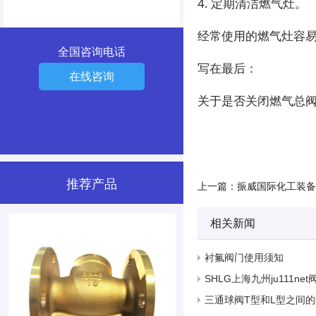
4. 定期清洁燃气灶。
经常使用的燃气灶容
全国咨询电话
写在最后：
在线咨询
关于是否关闭燃气总阀
推荐产品
上一篇：振威国际化工装备博览
相关新闻
衬氟阀门使用须知
SHLG上海九州ju111ne
三通球阀T型和L型之间