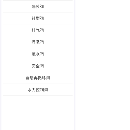
隔膜阀
针型阀
排气阀
呼吸阀
疏水阀
安全阀
自动再循环阀
水力控制阀