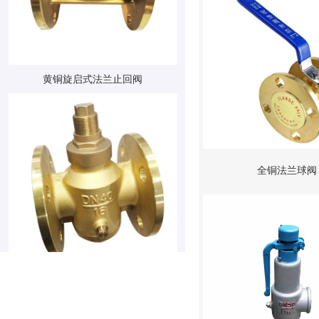
黄铜旋启式法兰止回阀
全铜法兰球阀
黄铜法兰减压阀