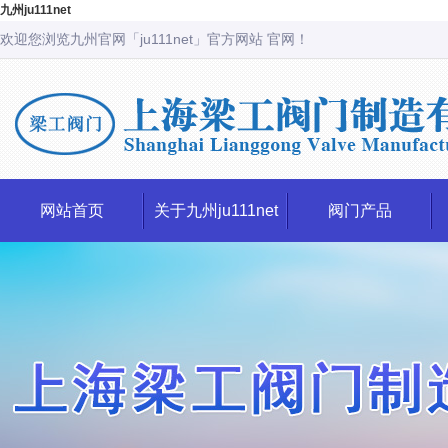
九州ju111net
欢迎您浏览九州官网「ju111net」官方网站 官网！
网站首页
关于九州ju111net
阀门产品