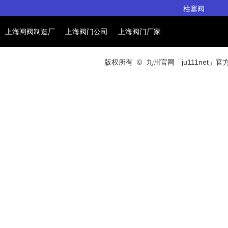
柱塞阀
黄铜法兰截止阀
上海闸阀制造厂
上海阀门公司
上海阀门厂家
版权所有 © 九州官网「ju111net
全铜法兰球阀