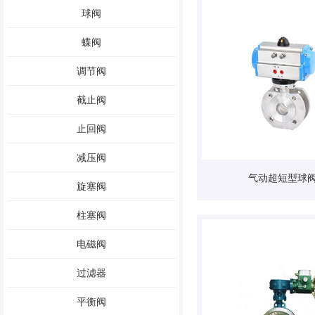
球阀
蝶阀
调节阀
截止阀
止回阀
减压阀
气动超短型球
旋塞阀
柱塞阀
电磁阀
过滤器
平衡阀