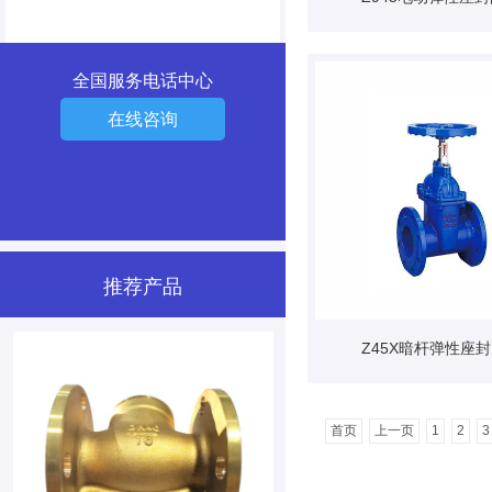
全国服务电话中心
在线咨询
推荐产品
Z45X暗杆弹性座
首页
上一页
1
2
3